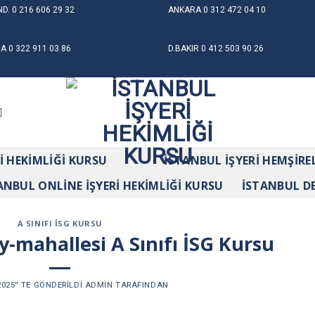
ND.
0 216 606 29 32
ANKARA
0 312 472 04 10
NA
0 322 911 03 86
D.BAKIR
0 412 503 90 26
RI HEKIMLIĞI KURSU
İSTANBUL İŞYERI HEMŞIRE
ANBUL ONLINE İŞYERI HEKIMLIĞI KURSU
İSTANBUL D
A SINIFI İSG KURSU
mahallesi A Sınıfı İSG Kursu
2025
’' TE GÖNDERILDI
ADMIN
TARAFINDAN