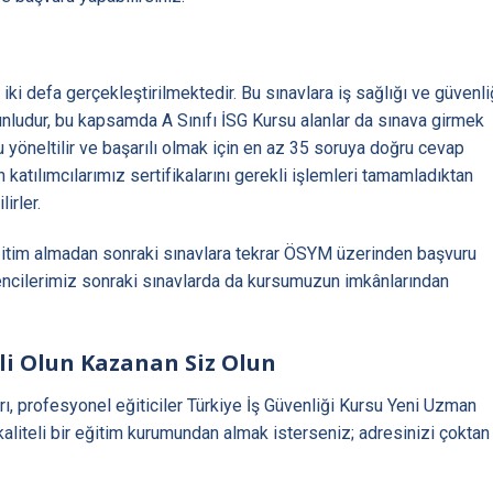
 iki defa gerçekleştirilmektedir. Bu sınavlara iş sağlığı ve güvenli
unludur, bu kapsamda A Sınıfı İSG Kursu alanlar da sınava girmek
u yöneltilir ve başarılı olmak için en az 35 soruya doğru cevap
katılımcılarımız sertifikalarını gerekli işlemleri tamamladıktan
irler.
eğitim almadan sonraki sınavlara tekrar ÖSYM üzerinden başvuru
ğrencilerimiz sonraki sınavlarda da kursumuzun imkânlarından
 Olun Kazanan Siz Olun
rı, profesyonel eğiticiler Türkiye İş Güvenliği Kursu Yeni Uzman
aliteli bir eğitim kurumundan almak isterseniz; adresinizi çoktan