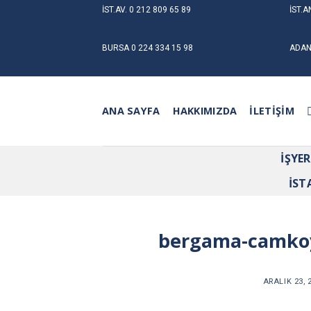
Skip
İST.AV.
0 212 809 65 89
İST.A
to
content
BURSA
0 224 334 15 98
ADA
ANA SAYFA
HAKKIMIZDA
İLETIŞIM
İŞYE
İST
bergama-camkoy-
ARALIK 23, 