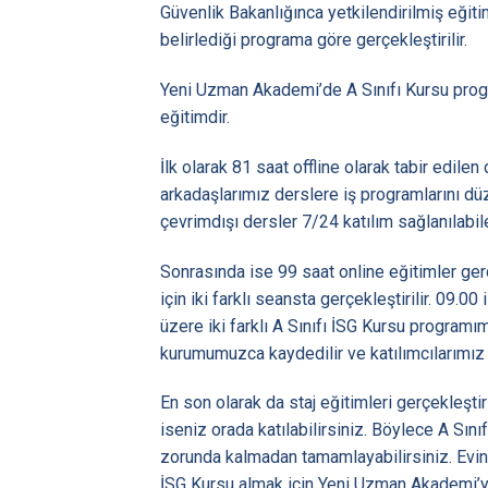
Güvenlik Bakanlığınca yetkilendirilmiş eğiti
belirlediği programa göre gerçekleştirilir.
Yeni Uzman Akademi’de A Sınıfı Kursu progr
eğitimdir.
İlk olarak 81 saat offline olarak tabir edilen
arkadaşlarımız derslere iş programlarını düze
çevrimdışı dersler 7/24 katılım sağlanılabil
Sonrasında ise 99 saat online eğitimler gerçe
için iki farklı seansta gerçekleştirilir. 09.0
üzere iki farklı A Sınıfı İSG Kursu programı
kurumumuzca kaydedilir ve katılımcılarımız 
En son olarak da staj eğitimleri gerçekleşti
iseniz orada katılabilirsiniz. Böylece A Sın
zorunda kalmadan tamamlayabilirsiniz. Evin
İSG Kursu almak için Yeni Uzman Akademi’ye