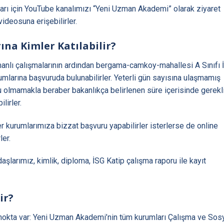
rı için YouTube kanalımızı “Yeni Uzman Akademi” olarak ziyaret
videosuna erişebilirler.
ına Kimler Katılabilir?
amanlı çalışmalarının ardından bergama-camkoy-mahallesi A Sınıfı 
larına başvuruda bulunabilirler. Yeterli gün sayısına ulaşmamış
u olmamakla beraber bakanlıkça belirlenen süre içerisinde gerekl
lirler.
 kurumlarımıza bizzat başvuru yapabilirler isterlerse de online
ler.
aşlarımız, kimlik, diploma, İSG Katip çalışma raporu ile kayıt
ir?
nokta var: Yeni Uzman Akademi’nin tüm kurumları Çalışma ve Sos