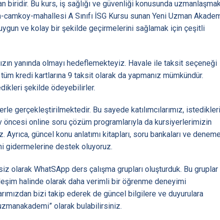
an biridir. Bu kurs, iş sağlığı ve güvenliği konusunda uzmanlaşma
ama-camkoy-mahallesi A Sınıfı İSG Kursu sunan Yeni Uzman Akade
 uygun ve kolay bir şekilde geçirmelerini sağlamak için çeşitli
mızın yanında olmayı hedeflemekteyiz. Havale ile taksit seçeneği
 tüm kredi kartlarına 9 taksit olarak da yapmanız mümkündür.
dikleri şekilde ödeyebilirler.
le gerçekleştirilmektedir. Bu sayede katılımcılarımız, istedikler
nav öncesi online soru çözüm programlarıyla da kursiyerlerimizin
uz. Ayrıca, güncel konu anlatımı kitapları, soru bankaları ve denem
rini gidermelerine destek oluyoruz.
etsiz olarak WhatSApp ders çalışma grupları oluşturduk. Bu gruplar
kileşim halinde olarak daha verimli bir öğrenme deneyimi
arımızdan bizi takip ederek de güncel bilgilere ve duyurulara
 uzmanakademi” olarak bulabilirsiniz.