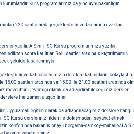
m kurumlarıdır. Kurs programlarımız da yine aynı bakanlığın
amları 220 saat olarak gerçekleştirilir ve tamamen uzaktan
 dersler yapılır. A Sınıfı İSG Kursu programlarımıza yazılan
nledikten sonra katılırlar. Belli saatler arasına sıkıştırılmamış
ecek şekilde tasarlanmıştır.
kleştirilir ve katılımcılarımızın derslere katılımlarını kolaylaştır
0 ile 15.00 saatleri arasında ve 15.00 ile 21.00 saatleri arasında ol
mız mevcuttur. Çevrimiçi olarak da adlandırabileceğimiz dersler
derslere her zaman ulaşabilirler.
rilir. Uygulamalı eğitim olarak da adlandıracağımız derslere hangi 
ıfı İSG Kursu derslerinizi ilden ile dolaşmadan, seyahat etmek
izin konforunda bakanlık onaylı bergama-camkoy-mahallesi A Sın
 başvuru yapabilirsiniz.