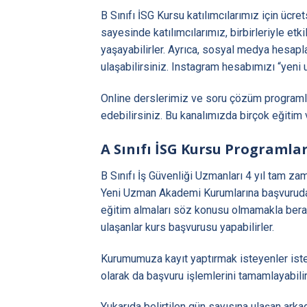
B Sınıfı İSG Kursu katılımcılarımız için ücr
sayesinde katılımcılarımız, birbirleriyle et
yaşayabilirler. Ayrıca, sosyal medya hesapl
ulaşabilirsiniz. Instagram hesabımızı “yeni
Online derslerimiz ve soru çözüm programla
edebilirsiniz. Bu kanalımızda birçok eğitim 
A Sınıfı İSG Kursu Programlar
B Sınıfı İş Güvenliği Uzmanları 4 yıl tam zam
Yeni Uzman Akademi Kurumlarına başvuruda b
eğitim almaları söz konusu olmamakla berab
ulaşanlar kurs başvurusu yapabilirler.
Kurumumuza kayıt yaptırmak isteyenler ister
olarak da başvuru işlemlerini tamamlayabilir
Yukarıda belirtilen gün sayısına ulaşan arkad