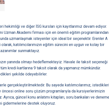
eri hekimliği ve diğer İSG kursları için kayıtlarımız devam ediyor.
Yeni Uzman Akademi firması için en önemli eğitim programlarından
nusunda uzmanlaşmak isteyenler için ideal bir seçenektir. Erenler A
larak, katılımcılarımızın eğitim sürecini en uygun ve kolay bir
 kazanımlar sunmaktayız.
mızın yanında olmayı hedeflemekteyiz. Havale ile taksit seçeneği
 tüm kredi kartlarına 9 taksit olarak da yapmanız mümkündür.
dikleri şekilde ödeyebilirler.
le gerçekleştirilmektedir. Bu sayede katılımcılarımız, istedikler
nav öncesi online soru çözüm programlarıyla da kursiyerlerimizin
uz. Ayrıca, güncel konu anlatımı kitapları, soru bankaları ve denem
rini gidermelerine destek oluyoruz.