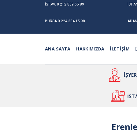
Skip
İST.AV.
0 212 809 65 89
İST.A
to
content
BURSA
0 224 334 15 98
ADA
ANA SAYFA
HAKKIMIZDA
İLETIŞIM
İŞYE
İST
Erenle