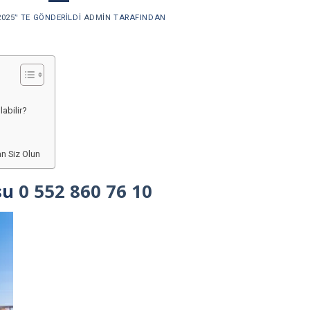
2025
’' TE GÖNDERILDI
ADMIN
TARAFINDAN
labilir?
n Siz Olun
rsu
0 552 860 76 10