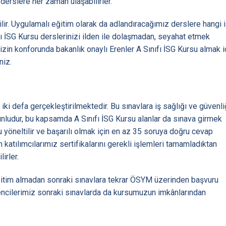
derslere her zaman ulaşabilirler.
rilir. Uygulamalı eğitim olarak da adlandıracağımız derslere hangi 
ıfı İSG Kursu derslerinizi ilden ile dolaşmadan, seyahat etmek
zin konforunda bakanlık onaylı Erenler A Sınıfı İSG Kursu almak i
niz.
 iki defa gerçekleştirilmektedir. Bu sınavlara iş sağlığı ve güvenli
unludur, bu kapsamda A Sınıfı İSG Kursu alanlar da sınava girmek
u yöneltilir ve başarılı olmak için en az 35 soruya doğru cevap
katılımcılarımız sertifikalarını gerekli işlemleri tamamladıktan
irler.
eğitim almadan sonraki sınavlara tekrar ÖSYM üzerinden başvuru
ğrencilerimiz sonraki sınavlarda da kursumuzun imkânlarından