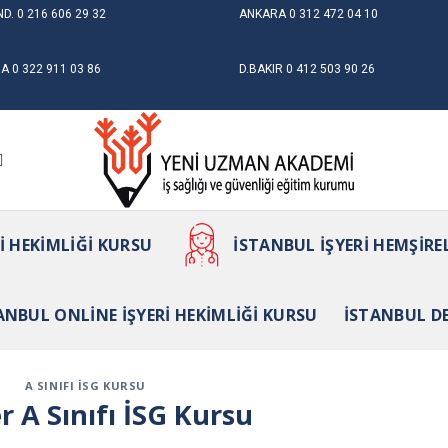
ND.
0 216 606 29 32
ANKARA
0 312 472 04 10
NA
0 322 911 03 86
D.BAKIR
0 412 503 90 26
RI HEKIMLIĞI KURSU
İSTANBUL İŞYERI HEMŞIRE
ANBUL ONLINE İŞYERI HEKIMLIĞI KURSU
İSTANBUL D
A SINIFI İSG KURSU
r A Sınıfı İSG Kursu