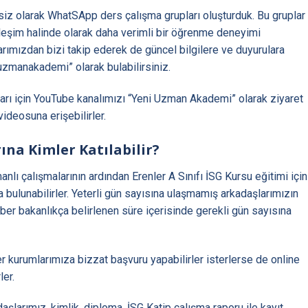
etsiz olarak WhatSApp ders çalışma grupları oluşturduk. Bu gruplar
kileşim halinde olarak daha verimli bir öğrenme deneyimi
arımızdan bizi takip ederek de güncel bilgilere ve duyurulara
 uzmanakademi” olarak bulabilirsiniz.
rı için YouTube kanalımızı “Yeni Uzman Akademi” olarak ziyaret
videosuna erişebilirler.
ına Kimler Katılabilir?
anlı çalışmalarının ardından Erenler A Sınıfı İSG Kursu eğitimi için
ulunabilirler. Yeterli gün sayısına ulaşmamış arkadaşlarımızın
er bakanlıkça belirlenen süre içerisinde gerekli gün sayısına
 kurumlarımıza bizzat başvuru yapabilirler isterlerse de online
ler.
aşlarımız, kimlik, diploma, İSG Katip çalışma raporu ile kayıt