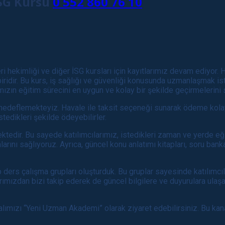
İSG Kursu
0 552 860 76 10
eri hekimliği ve diğer İSG kursları için kayıtlarımız devam ediyor.
idir. Bu kurs, iş sağlığı ve güvenliği konusunda uzmanlaşmak iste
mızın eğitim sürecini en uygun ve kolay bir şekilde geçirmelerini
hedeflemekteyiz. Havale ile taksit seçeneği sunarak ödeme kolaylı
tedikleri şekilde ödeyebilirler.
tedir. Bu sayede katılımcılarımız, istedikleri zaman ve yerde eğit
arını sağlıyoruz. Ayrıca, güncel konu anlatımı kitapları, soru banka
 ders çalışma grupları oluşturduk. Bu gruplar sayesinde katılımcılar
ımızdan bizi takip ederek de güncel bilgilere ve duyurulara ulaş
ımızı “Yeni Uzman Akademi” olarak ziyaret edebilirsiniz. Bu kana