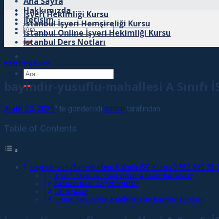
Ana Sayfa
Hakkımızda
İşyeri Hekimliği Kursu
İletişim
İstanbul İşyeri Hemşireliği Kursu
Ara:
İstanbul Online İşyeri Hekimliği Kursu
İstanbul Ders Notları
A Sınıfı İsg Kursu
Ara:
bayindir-yusuflu-mahallesi A Sınıfı 
Aralık 23, 2025
’' te gönderildi
admin
tarafından
Table of Contents
bayindir-yusuflu-mahallesi A Sınıfı İSG Kursu 0 552 860 76 
A Sınıfı İSG Kursu Programlarına Kimler Katılabilir?
Eğitimler Nasıl Gerçekleştirilir?
İSG Sınavları
Hemen Yeni Uzman Akademili Olun Kazanan Siz Olun