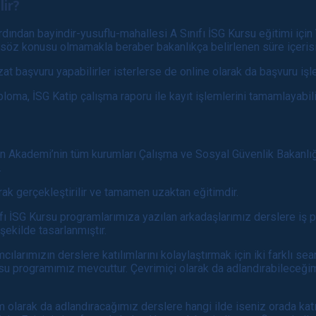
lir?
 ardından bayindir-yusuflu-mahallesi A Sınıfı İSG Kursu eğitimi iç
 söz konusu olmamakla beraber bakanlıkça belirlenen süre içerisin
 başvuru yapabilirler isterlerse de online olarak da başvuru işle
ploma, İSG Katip çalışma raporu ile kayıt işlemlerini tamamlayabilir
n Akademi’nin tüm kurumları Çalışma ve Sosyal Güvenlik Bakanlığı
.
ak gerçekleştirilir ve tamamen uzaktan eğitimdir.
ınıfı İSG Kursu programlarımıza yazılan arkadaşlarımız derslere iş p
şekilde tasarlanmıştır.
cılarımızın derslere katılımlarını kolaylaştırmak için iki farklı sea
Kursu programımız mevcuttur. Çevrimiçi olarak da adlandırabileceğ
im olarak da adlandıracağımız derslere hangi ilde iseniz orada katıl