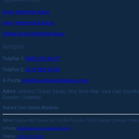
İşyeri Hekimliği Kursu
İşyeri Hemşireliği Kursu
Online İşyeri Hekimliği Kursu
İletişim
Telefon-1:
0850 305 84 07
Telefon-2:
0212 809 65 89
E-Posta:
info@isyerihekimligikursu.com
Adres:
İstanbul Ticaret Sarayı, Oruç Reis Mah. Vadi Cad. Giyimke
Esenler / İstanbul
Ankara Yeni Uzman Akademi
Adres:
Ceyhun Atuf Kansu Cad. Gözde Plaza No: 130/62 Balgat Çankaya / Anka
E-Posta:
bilgi@yeniuzmanakademi.com
Telefon:
0 312 911 55 61