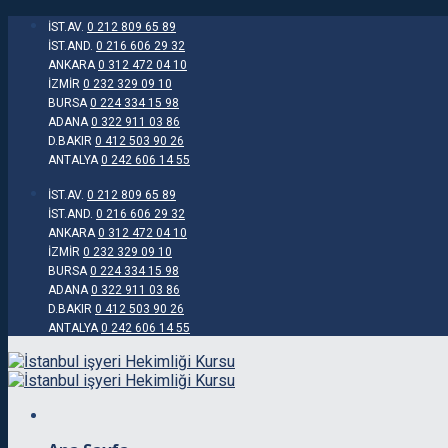
Skip
İST.AV.
0 212 809 65 89
to
İST.AND.
0 216 606 29 32
content
ANKARA
0 312 472 04 10
İZMİR
0 232 329 09 10
BURSA
0 224 334 15 98
ADANA
0 322 911 03 86
D.BAKIR
0 412 503 90 26
ANTALYA
0 242 606 14 55
İST.AV.
0 212 809 65 89
İST.AND.
0 216 606 29 32
ANKARA
0 312 472 04 10
İZMİR
0 232 329 09 10
BURSA
0 224 334 15 98
ADANA
0 322 911 03 86
D.BAKIR
0 412 503 90 26
ANTALYA
0 242 606 14 55