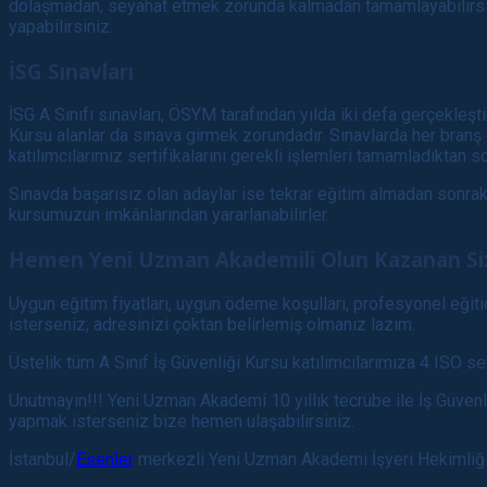
dolaşmadan, seyahat etmek zorunda kalmadan tamamlayabilirsini
yapabilirsiniz.
İSG Sınavları
İSG A Sınıfı sınavları, ÖSYM tarafından yılda iki defa gerçekleşt
Kursu alanlar da sınava girmek zorundadır. Sınavlarda her branş 
katılımcılarımız sertifikalarını gerekli işlemleri tamamladıktan 
Sınavda başarısız olan adaylar ise tekrar eğitim almadan sonraki
kursumuzun imkânlarından yararlanabilirler.
Hemen Yeni Uzman Akademili Olun Kazanan Si
Uygun eğitim fiyatları, uygun ödeme koşulları, profesyonel eğit
isterseniz; adresinizi çoktan belirlemiş olmanız lazım.
Üstelik tüm A Sınıf İş Güvenliği Kursu katılımcılarımıza 4 ISO se
Unutmayın!!! Yeni Uzman Akademi 10 yıllık tecrübe ile İş Güvenliğ
yapmak isterseniz bize hemen ulaşabilirsiniz.
İstanbul/
Esenler
merkezli Yeni Uzman Akademi İşyeri Hekimliği 