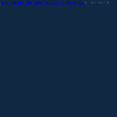
u
,
bayindir-yusuflu-mahallesi A Sınıfı İSG Kursu
’ te etiketlendi.