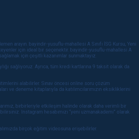
 Hemen arayın. bayindir-yusuflu-mahallesi A Sınıfı İSG Kursu, Yeni
yenler için ideal bir seçenektir. bayindir-yusuflu-mahallesi A
 sağlamak için çeşitli kazanımlar sunmaktayız.
ğı sağlıyoruz. Ayrıca, tüm kredi kartlarına 9 taksit olarak da
imlerini alabilirler. Sınav öncesi online soru çözüm
ları ve deneme kitaplarıyla da katılımcılarımızın eksikliklerini
ımız, birbirleriyle etkileşim halinde olarak daha verimli bir
abilirsiniz. Instagram hesabımızı “yeni uzmanakademi” olarak
lımızda birçok eğitim videosuna erişebilirler.