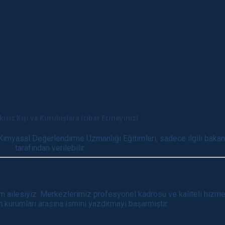
isiz Kişi ve Kuruluşlara İtibar Etmeyiniz!
 Kimyasal Değerlendirme Uzmanlığı Eğitimleri, sadece ilgili bakanl
tarafından verilebilir.
 ailesiyiz. Merkezlerimiz profesyonel kadrosu ve kaliteli hizmet 
im kurumları arasına ismini yazdırmayı başarmıştır.