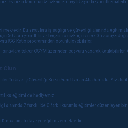
z. Evinizin konforunda bakanlık onaylı bayindir-yusuflu-mahalle
irilmektedir. Bu sınavlara iş sağlığı ve güvenliği alanında eğitim 
için 50 soru yöneltilir ve başarılı olmak için en az 35 soruya do
sonra İSG Katip programından görüntüleyebilirler.
 sınavlara tekrar ÖSYM üzerinden başvuru yaparak katılabilirler. 
z Olun
iciler Türkiye İş Güvenliği Kursu Yeni Uzman Akademi’de. Siz de A
rtifika eğitimi de hediyemiz.
i alanında 7 farklı ilde 8 farklı kurumla eğitimler düzenleyen bir
Kursu tüm Türkiye’ye eğitim vermektedir.