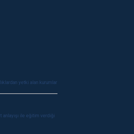
ıklardan yetki alan kurumlar
anlayışı ile eğitim verdiği