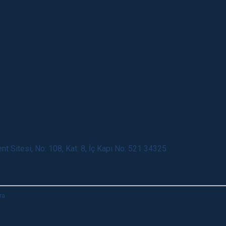
nt Sitesi, No: 108, Kat: 8, İç Kapı No: 521 34325
ra